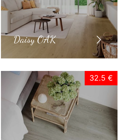
Daisy OAK
32.5 €