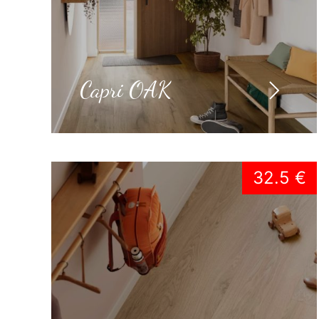
Capri OAK
32.5 €