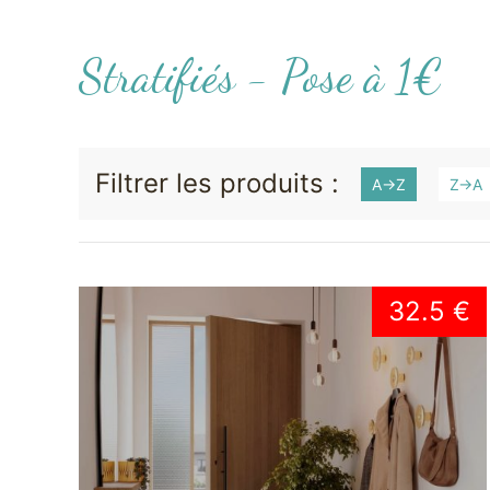
Stratifiés - Pose à 1€
Filtrer les produits :
A->Z
Z->A
32.5 €